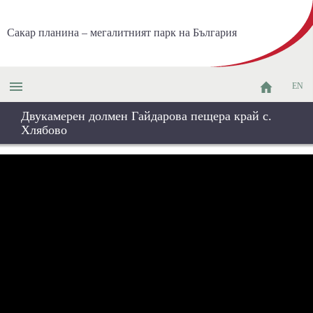
Сакар планина – мегалитният парк на България
EN
Двукамерен долмен Гайдарова пещера край с.
Хлябово