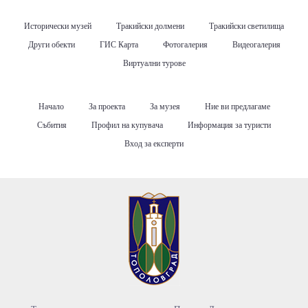
Исторически музей
Тракийски долмени
Тракийски светилища
Други обекти
ГИС Карта
Фотогалерия
Видеогалерия
Виртуални турове
Начало
За проекта
За музея
Ние ви предлагаме
Събития
Профил на купувача
Информация за туристи
Вход за експерти